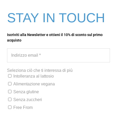
STAY IN TOUCH
Procedura consigliata
Fondi il cioccolato alla temperatura indicata
Iscriviti alla Newsletter e ottieni il 10% di sconto sul primo
acquisto
Raffreddalo fino alla fase di pre-
cristallizzazione
Riporta il cioccolato alla temperatura di
lavorazione
Esegui una prova su piano in acciaio, su
Seleziona ciò che ti interessa di più
Intolleranza al lattosio
carta forno o in stampo
Alimentazione vegana
Lascia cristallizzare
Controlla il risultato finale.
Senza glutine
Senza zuccheri
Free From
Applicazioni in laboratorio