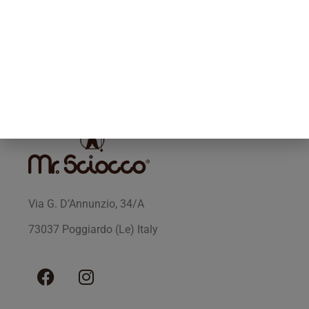
SPEDIZIONI IN ITALIA E ALL’ESTERO
Via G. D’Annunzio, 34/A
73037 Poggiardo (Le) Italy