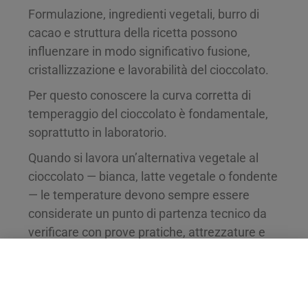
Formulazione, ingredienti vegetali, burro di
cacao e struttura della ricetta possono
influenzare in modo significativo fusione,
cristallizzazione e lavorabilità del cioccolato.
Per questo conoscere la curva corretta di
temperaggio del cioccolato è fondamentale,
soprattutto in laboratorio.
Quando si lavora un’alternativa vegetale al
cioccolato — bianca, latte vegetale o fondente
— le temperature devono sempre essere
considerate un punto di partenza tecnico da
verificare con prove pratiche, attrezzature e
utilizzo finale.