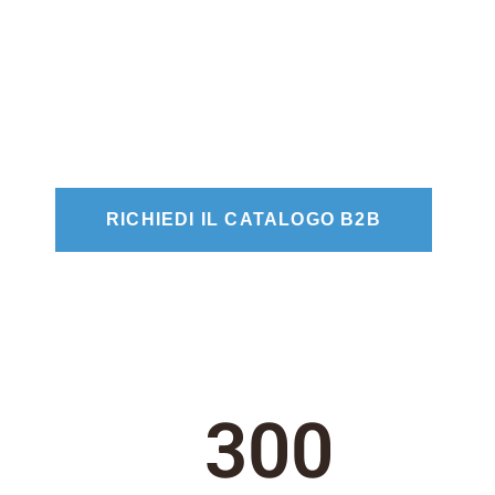
ne, qualità e gusto: il partner ideale per i
farmacie, l’Horeca e i laboratori.
RICHIEDI IL CATALOGO B2B
300