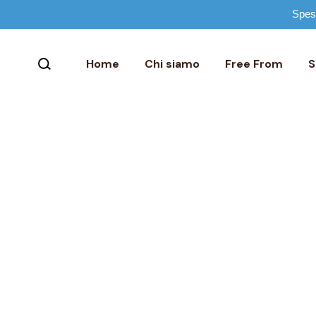
Spese
Cioccolato se
Cioccolato se
Home
Chi siamo
Free From
S
Cioccolato V
Cioccolato se
Cioccolato senza 
O
Cioccolato senza 
T
Cioccolato Vegan
C
Cioccolato senza 
G