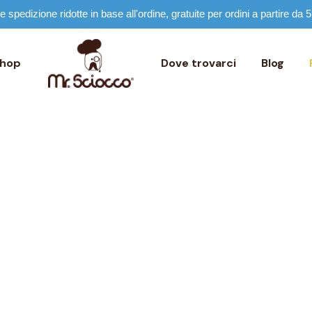
 spedizione ridotte in base all'ordine, gratuite per ordini a partire da 
nza lattosio
Ovetto
nza glutine
Tavolette
hop
Dove trovarci
Blog
egan
Creme Spalmabili
nza zuccheri
Gift Bag
lattosio
vetto
glutine
avolette
reme Spalmabili
Il cioccolato
zuccheri
ift Bag
vegetale per il tuo
business