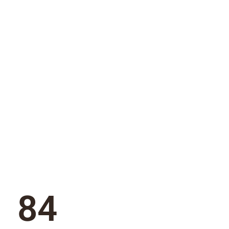
l
retail
, le
84