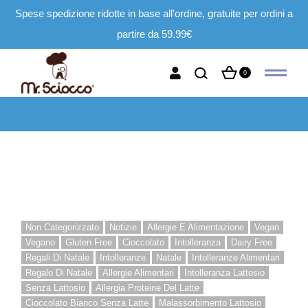
Spese spedizione ridotte in base all'ordine, gratuite per ordini a
partire da 59.99€
0
Non Categorizzato
Notizie
Allergie E Alimentazione
Vegan
Vegano
Gluten Free
Cioccolato
Intolleranza
Dairy Free
Regali Di Natale
Intolleranze
Natale
Intolleranze Alimentari
Regalo Di Natale
Allergie Alimentari
Intolleranza Lattosio
Senza Lattosio
Allergia Proteine Del Latte
Cioccolato Bianco Senza Latte
Malassorbimento Lattosio