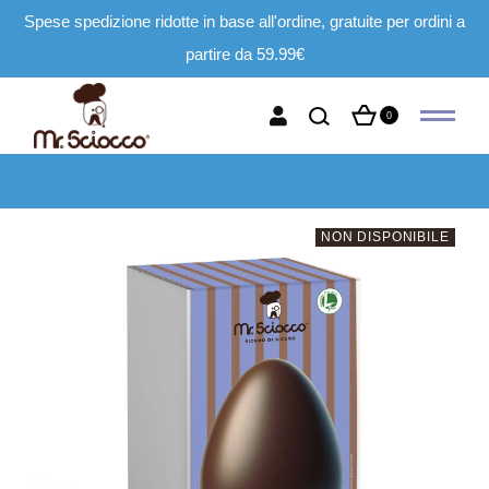
Spese spedizione ridotte in base all'ordine, gratuite per ordini a
partire da 59.99€
0
NON DISPONIBILE