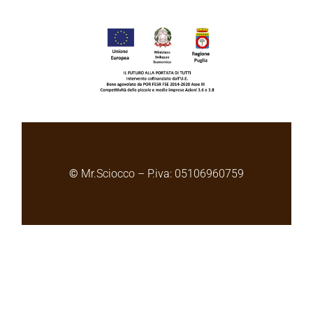
©
Mr.Sciocco – P.iva: 05106960759