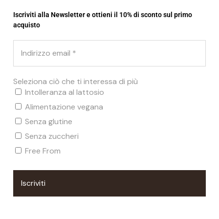
€
28,00
€
23,80
Iscriviti alla Newsletter e ottieni il 10% di sconto sul primo
acquisto
NON DISPONIBILE
Seleziona ciò che ti interessa di più
Intolleranza al lattosio
Alimentazione vegana
Senza glutine
Senza zuccheri
Free From