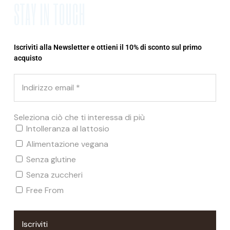
STAY IN TOUCH
Iscriviti alla Newsletter e ottieni il 10% di sconto sul primo
acquisto
Gift Bag Pasqua n.6
€
64,22
Seleziona ciò che ti interessa di più
Intolleranza al lattosio
Alimentazione vegana
Senza glutine
Senza zuccheri
Free From