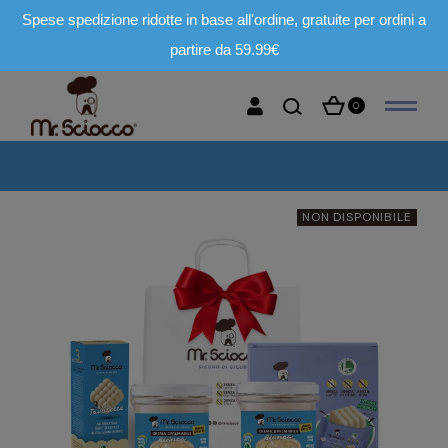
Spese spedizione ridotte in base all'ordine, gratuite per ordini a
partire da 59.99€
0
NON DISPONIBILE