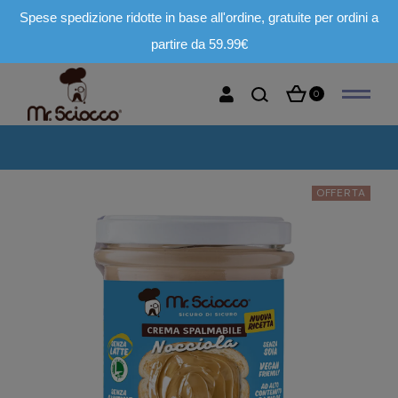
Spese spedizione ridotte in base all'ordine, gratuite per ordini a
partire da 59.99€
0
OFFERTA