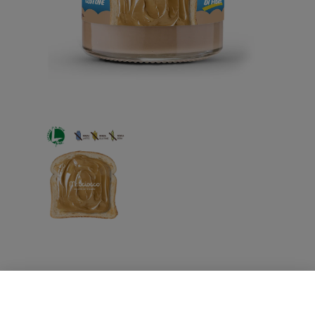
Crema Spalmabile Nocciola 200g
€
8,66
€
7,79